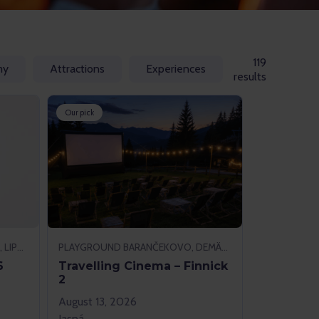
119
my
Attractions
Experiences
results
Our pick
NÁMESTIE OSLOBODITEĽOV 61/1, LIPTOVSKÝ MIKULÁŠ
PLAYGROUND BARANČEKOVO, DEMÄNOVSKÁ DOLINA
6
Travelling Cinema – Finnick
2
August 13, 2026
Jasná