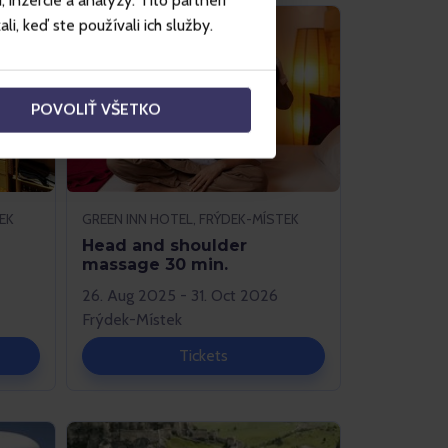
inzercie a analýzy. Títo partneri
i, keď ste používali ich služby.
POVOLIŤ VŠETKO
EK
GREEN INN HOTEL, FRÝDEK-MÍSTEK
Head and shoulder
massage 30 min.
26. Aug 2025 - 31. Oct 2026
Frýdek-Místek
Tickets