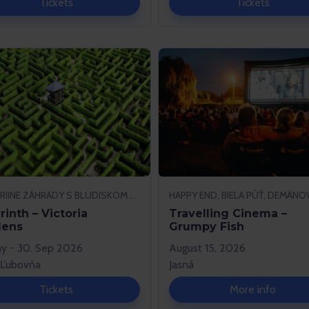
Tickets
Tickets
VIKTÓRIINE ZÁHRADY S BLUDISKOM ČERTOVA SKALA, STARÁ ĽUBOVŇA
rinth – Victoria
Travelling Cinema –
dens
Grumpy Fish
ay - 30. Sep 2026
August 15, 2026
 Ľubovňa
Jasná
Tickets
More info