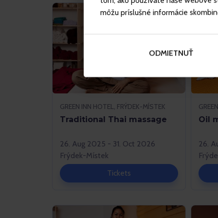
tom, ako používate naše webové str
môžu príslušné informácie skombinova
ODMIETNUŤ
GREEN INN HOTEL, FRÝDEK-MÍSTEK
GREEN
Traditional Thai massage
Oil 
26. Aug 2025 - 31. Oct 2026
26. A
Frýdek-Místek
Frýde
Tickets