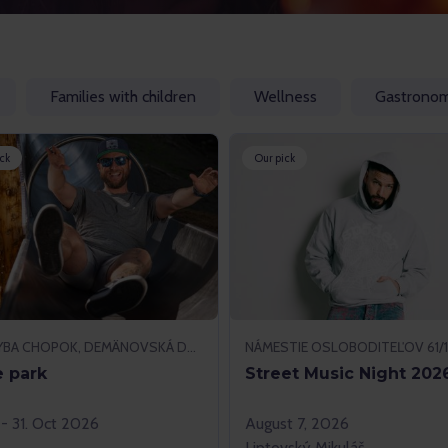
Families with children
Wellness
Gastrono
ck
Our pick
PRIEHYBA CHOPOK, DEMÄNOVSKÁ DOLINA
e park
Street Music Night 202
l - 31. Oct 2026
August 7, 2026
Liptovský Mikuláš