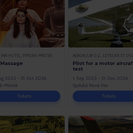
 INN HOTEL, FRÝDEK-MÍSTEK
 Massage
Pilot for a motor aircraf
test
ug 2025 - 31. Oct 2026
1. Sep 2025 - 31. Dec 2026
k-Místek
Spišská Nová Ves
Tickets
Tickets