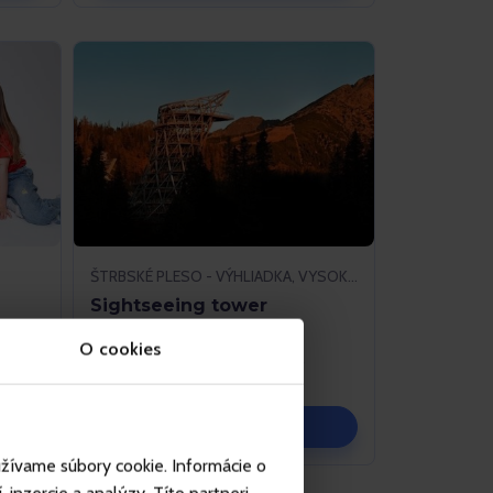
ŠTRBSKÉ PLESO - VÝHLIADKA, VYSOKÉ TATRY
Sightseeing tower
O cookies
25. Mar 2025 - 31. Oct 2026
Vysoké Tatry
Tickets
užívame súbory cookie. Informácie o