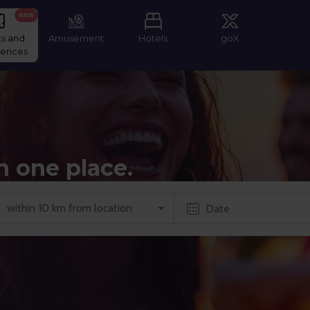
NEW
ts and
Amusement
Hotels
goX
iences
n one place.
within 10 km from location