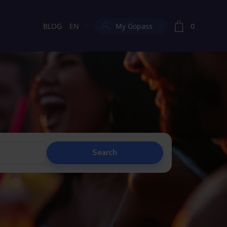
0
BLOG
EN
My Gopass
Current language:
Search