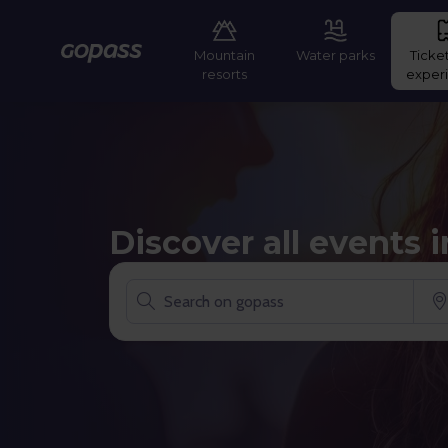
Mountain
Water parks
Ticke
Gopass
resorts
exper
Discover all events i