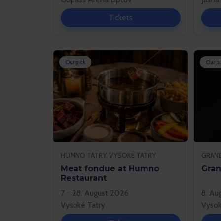
Tickets
Our pick
Our pi
HUMNO TATRY, VYSOKÉ TATRY
Meat fondue at Humno
Gran
Restaurant
7 - 28. August 2026
8. Au
Vysoké Tatry
Vysok