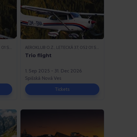
AEROKLUB O.Z., LETECKÁ 37, 052 01 SPIŠSKÁ NOVÁ VES
AEROKLUB O.Z., LETECKÁ 37, 052 01 SPIŠSKÁ NOVÁ VES
Trio flight
1. Sep 2025 - 31. Dec 2026
Spišská Nová Ves
Tickets