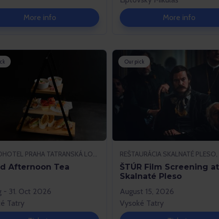
More info
More info
ck
Our pick
GRANDHOTEL PRAHA TATRANSKÁ LOMNICA, VYSOKÉ TATRY
d Afternoon Tea
ŠTÚR Film Screening at
Skalnaté Pleso
g - 31. Oct 2026
August 15, 2026
é Tatry
Vysoké Tatry