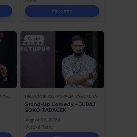
More info
Our pick
REŠTAURÁCIA SKALNATÉ PLESO, VYSOKÉ TATRY
HREBIENOK REŠTAURÁCIA, VYSOKÉ TATRY
Stand-Up Comedy – JURAJ
ŠOKO TABAČEK
August 29, 2026
Vysoké Tatry