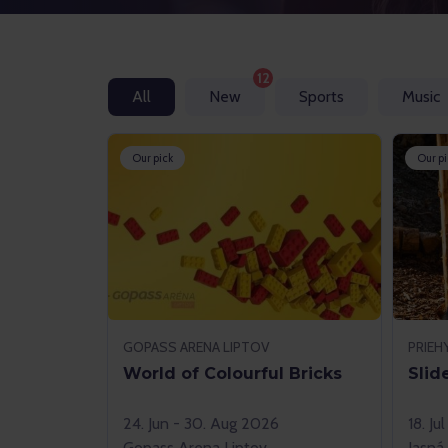
12
All
New
Sports
Music
Our pick
Our pi
GOPASS ARENA LIPTOV
World of Colourful Bricks
Slid
24. Jun - 30. Aug 2026
18. Ju
Gopass Arena Liptov
Jasná