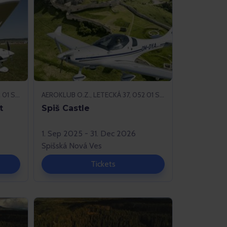
AEROKLUB O.Z., LETECKÁ 37, 052 01 SPIŠSKÁ NOVÁ VES
AEROKLUB O.Z., LETECKÁ 37, 052 01 SPIŠSKÁ NOVÁ VES
t
Spiš Castle
1. Sep 2025 - 31. Dec 2026
Spišská Nová Ves
Tickets