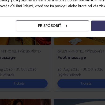
ánky, poskytujeme aj našim partnerom v oblasti sociálnych médií, 
ť s ďalšími údajmi, ktoré ste im poskytli alebo ktoré od vás získal
PRISPÔSOBIŤ
 INN HOTEL, FRÝDEK-MÍSTEK
GREEN INN HOTEL, FRÝDEK-MÍST
massage
Foot massage
ug 2025 - 31. Oct 2026
26. Aug 2025 - 31. Oct 2026
k-Místek
Frýdek-Místek
Tickets
Tickets