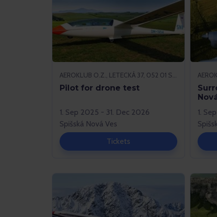
AEROKLUB O.Z., LETECKÁ 37, 052 01 SPIŠSKÁ NOVÁ VES
Pilot for drone test
Surr
Nová
1. Sep 2025 - 31. Dec 2026
1. Se
Spišská Nová Ves
Spišs
Tickets