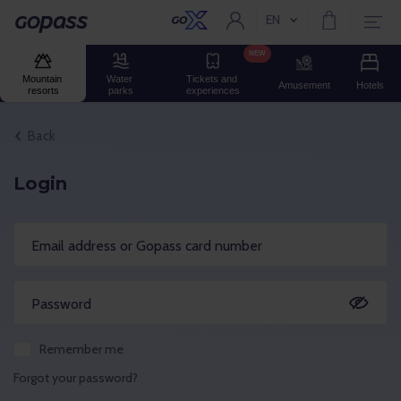
EN
Current language:
Gopass
NEW
Mountain 
Water 
Tickets and 
Amusement
Hotels
resorts
parks
experiences
Back
Login
Email address or Gopass card number
Password
Remember me
Forgot your password?