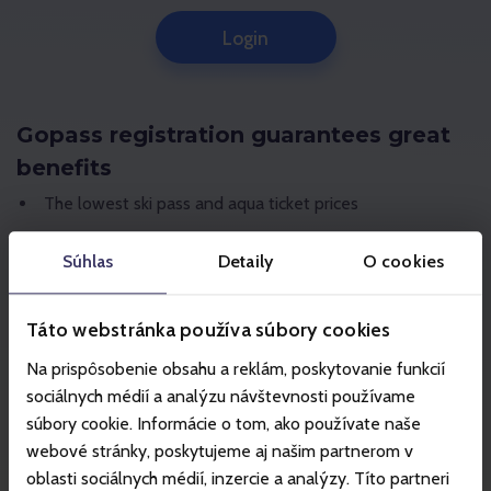
Login
Gopass registration guarantees great
benefits
The lowest ski pass and aqua ticket prices
No queuing at ticket offices in ski resorts
Súhlas
Detaily
O cookies
Get up to 5% goX cashback for purchases
Skiing statistics
Táto webstránka používa súbory cookies
Get up to 10% goX cashback when booking
Na prispôsobenie obsahu a reklám, poskytovanie funkcií
accommodation online
sociálnych médií a analýzu návštevnosti používame
súbory cookie. Informácie o tom, ako používate naše
Registration
webové stránky, poskytujeme aj našim partnerom v
oblasti sociálnych médií, inzercie a analýzy. Títo partneri