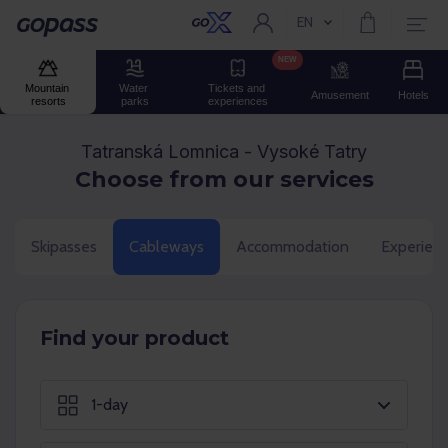
EN
Current language:
Gopass
NEW
Mountain 
Water 
Tickets and 
Amusement
Hotels
resorts
parks
experiences
Tatranská Lomnica - Vysoké Tatry
Choose from our services
Skipasses
Cableways
Accommodation
Experien
Find your product
1-day