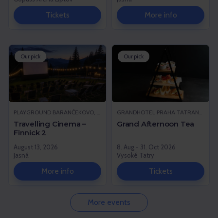
Tickets
More info
Our pick
Our pick
PLAYGROUND BARANČEKOVO, DEMÄNOVSKÁ DOLINA
GRANDHOTEL PRAHA TATRANSKÁ LOMNICA, VYSOKÉ TATRY
Travelling Cinema –
Grand Afternoon Tea
Finnick 2
August 13, 2026
8. Aug - 31. Oct 2026
Jasná
Vysoké Tatry
More info
Tickets
More events