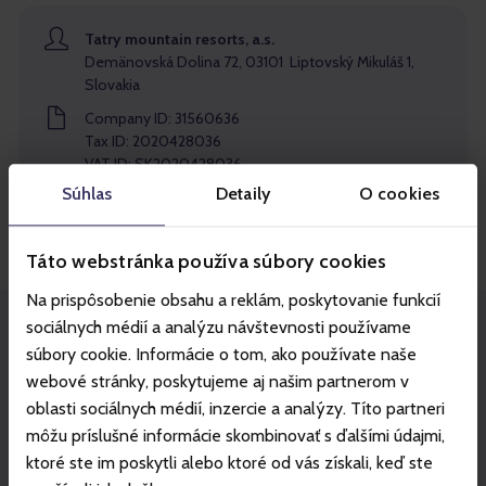
Tatry mountain resorts, a.s.
Demänovská Dolina 72, 03101 Liptovský Mikuláš 1,
Slovakia
Company ID: 31560636
Tax ID: 2020428036
VAT ID: SK2020428036
Súhlas
Detaily
O cookies
Email
info@gopass.sk
Táto webstránka používa súbory cookies
Na prispôsobenie obsahu a reklám, poskytovanie funkcií
sociálnych médií a analýzu návštevnosti používame
súbory cookie. Informácie o tom, ako používate naše
Become a Gopass Partner!
webové stránky, poskytujeme aj našim partnerom v
Gopass opens the door to external
oblasti sociálnych médií, inzercie a analýzy. Títo partneri
collaborations
môžu príslušné informácie skombinovať s ďalšími údajmi,
Our goal is to create comprehensive value for visitors – from
ktoré ste im poskytli alebo ktoré od vás získali, keď ste
experiences and accommodation to events, services, and local