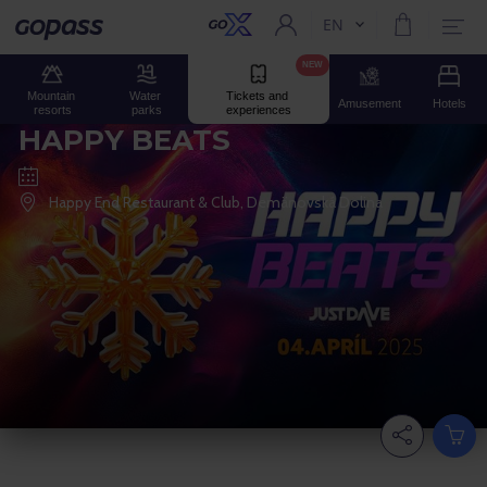
EN
Current language:
Gopass
NEW
Mountain 
Water 
Tickets and 
Amusement
Hotels
resorts
parks
experiences
HAPPY BEATS
Happy End Restaurant & Club, Demänovská Dolina