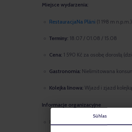
Miejsce wydarzenia:
RestauracjaNa Pláni
(1 198 m n.p.m.
:
18.07 / 01.08 / 15.08
Terminy
Cena:
1 590 Kč za osobę dorosłą (dzi
Gastronomia:
Nielimitowana konsump
Kolejka linowa:
Wjazd i zjazd kolejką
Informacje organizacyjne
Súhlas
8:00 Zbiórka uczestników 