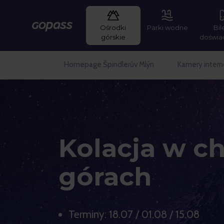
Ośrodki
Parki wodne
Bil
Gopass
górskie
doświa
Homepage Špindlerův Mlýn
Kamery inter
Kolacja w c
górach
Terminy: 18.07 / 01.08 / 15.08