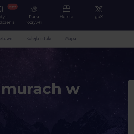
NEW
ety i
Parki
Hotele
goX
dczenia
rozrywki
netowe
Kolejki i stoki
Mapa
hmurach w