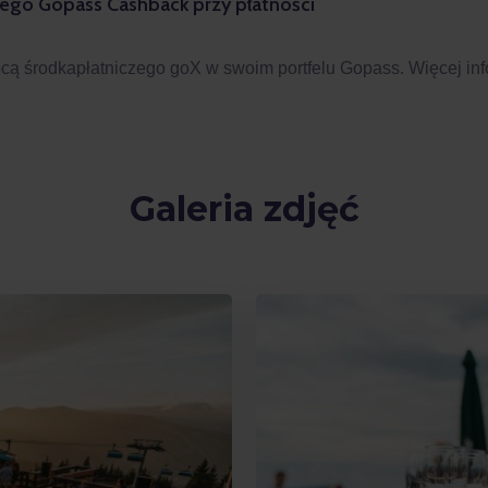
go Gopass Cashback przy płatności
 środkapłatniczego goX w swoim portfelu Gopass. Więcej infor
Galeria zdjęć