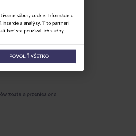
užívame súbory cookie. Informácie o
inzercie a analýzy. Títo partneri
i, keď ste používali ich služby.
POVOLIŤ VŠETKO
.
w zostaje przeniesione