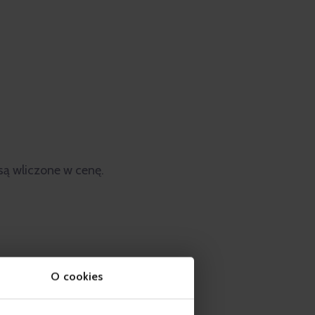
są wliczone w cenę.
O cookies