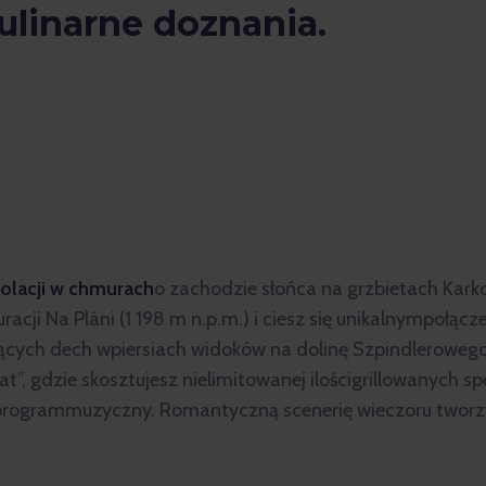
ulinarne doznania.
kolacji w chmurach
o zachodzie słońca na grzbietach Karko
acji Na Pláni (1 198 m n.p.m.) i ciesz się unikalnympołą
jących dech wpiersiach widoków na dolinę Szpindlerowego
eat”, gdzie skosztujesz nielimitowanej ilościgrillowanych s
programmuzyczny. Romantyczną scenerię wieczoru tworzy