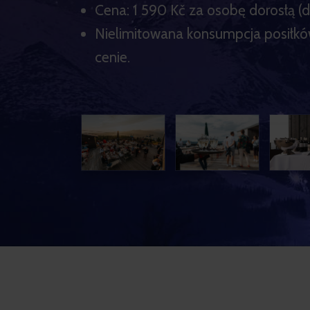
Cena: 1 590 Kč za osobę dorosłą (dz
Nielimitowana konsumpcja posiłków
cenie.