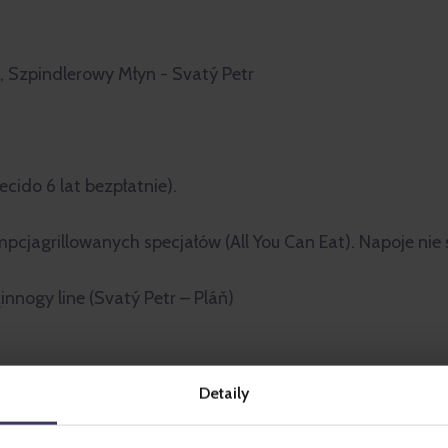
), Szpindlerowy Młyn - Svatý Petr
ecido 6 lat bezpłatnie).
cjagrillowanych specjałów (All You Can Eat). Napoje nie 
innogy line (Svatý Petr – Pláň)
Detaily
przydolnej stacji