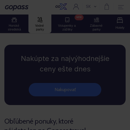
SK
Aktuální jazyk:
Gopass
NEW
Horské 
Vodné 
Vstupenky a 
Zábavné 
Hotely
strediská
parky
zážitky
parky
Gopass
Nakúpte za najvýhodnejšie
ceny ešte dnes
Nakupovať
Obľúbené ponuky, ktoré