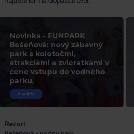
nájdete len na Gopass.travel
Novinka - FUNPARK
Bešeňová: nový zábavný
park s kolotočmi,
atrakciami a zvieratkami v
cene vstupu do vodného
parku.
Viac info
Rezort
Bešeňová - vodný park