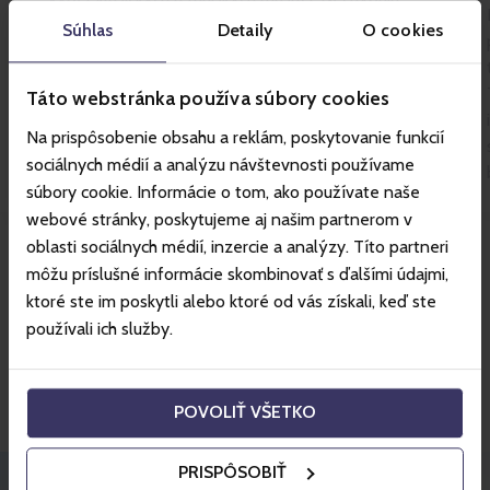
ochladzovacie zóny, vírivky a pravidelné saunové
Súhlas
Detaily
O cookies
rituály s profesionálnym saunamastrom.
Táto webstránka používa súbory cookies
Na prispôsobenie obsahu a reklám, poskytovanie funkcií
sociálnych médií a analýzu návštevnosti používame
súbory cookie. Informácie o tom, ako používate naše
webové stránky, poskytujeme aj našim partnerom v
oblasti sociálnych médií, inzercie a analýzy. Títo partneri
Viac o stredisku
môžu príslušné informácie skombinovať s ďalšími údajmi,
ktoré ste im poskytli alebo ktoré od vás získali, keď ste
používali ich služby.
Skvelé ceny hotelov s
Gopassom.
POVOLIŤ VŠETKO
PRISPÔSOBIŤ