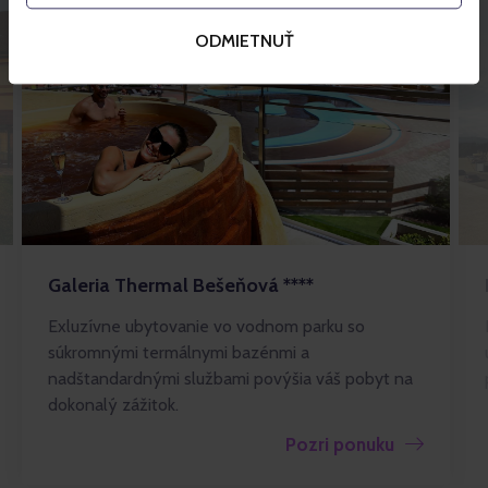
ODMIETNUŤ
Galeria Thermal Bešeňová ****
Exluzívne ubytovanie vo vodnom parku so
súkromnými termálnymi bazénmi a
nadštandardnými službami povýšia váš pobyt na
dokonalý zážitok.
Pozri ponuku