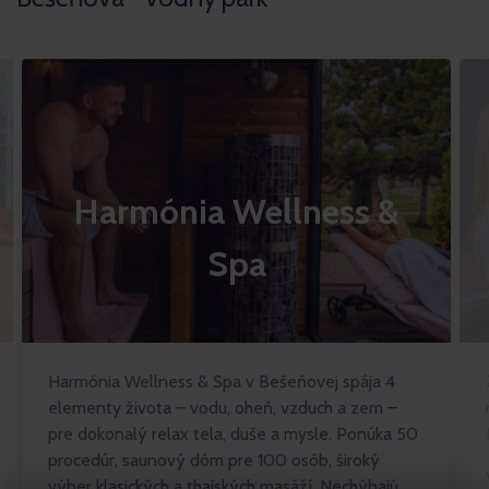
Harmónia Wellness &
Spa
Harmónia Wellness & Spa v Bešeňovej spája 4
elementy života – vodu, oheň, vzduch a zem –
pre dokonalý relax tela, duše a mysle. Ponúka 50
procedúr, saunový dóm pre 100 osôb, široký
výber klasických a thajských masáží. Nechýbajú