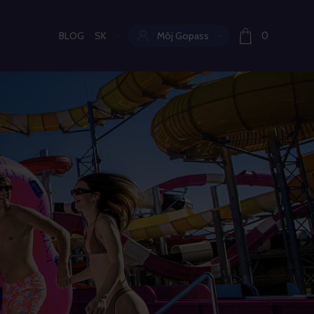
BLOG
SK
Môj Gopass
0
Aktuální jazyk: