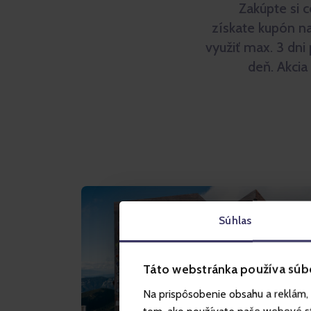
Zakúpte si 
získate kupón n
využiť max. 3 dni
deň. Akcia
Súhlas
Táto webstránka používa súb
Na prispôsobenie obsahu a reklám, 