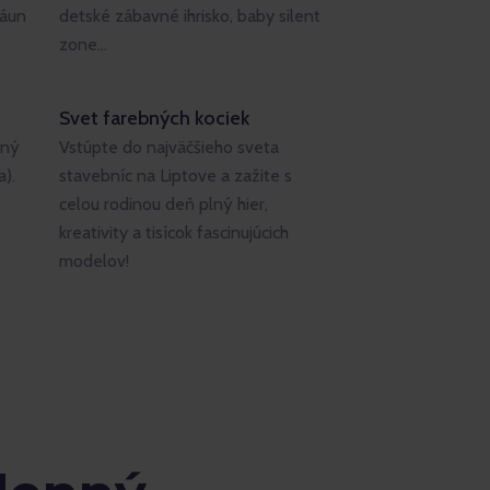
sáun
detské zábavné ihrisko, baby silent
zone...
Svet farebných kociek
vný
Vstúpte do najväčšieho sveta
).
stavebníc na Liptove a zažite s
celou rodinou deň plný hier,
kreativity a tisícok fascinujúcich
modelov!