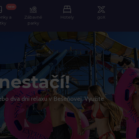
NEW
enky a
Zábavné
Hotely
goX
itky
parky
nestačí!
lebo dva dni relaxu v Bešeňovej. Využite