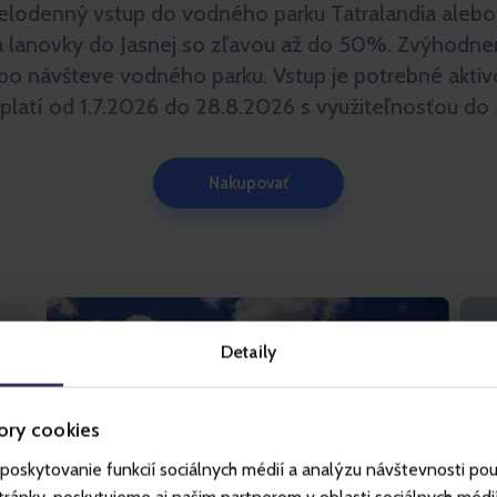
celodenný vstup do vodného parku Tatralandia aleb
a lanovky do Jasnej so zľavou až do 50%. Zvýhodn
 po návšteve vodného parku. Vstup je potrebné akti
 platí od 1.7.2026 do 28.8.2026 s využiteľnosťou do
Nakupovať
Detaily
ory cookies
poskytovanie funkcií sociálnych médií a analýzu návštevnosti po