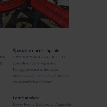
Špeciálne nočné kúpanie
itky
Užite si v cene AQUA TICKETU
17
špeciálne nočné kúpanie s
toboganovaním a nechaj sa
roztancovať priamo v bazéne! Len
vo vybraných termínoch.
Letné atrakcie
Funny Runny, Bubblecity, Aquapolis,