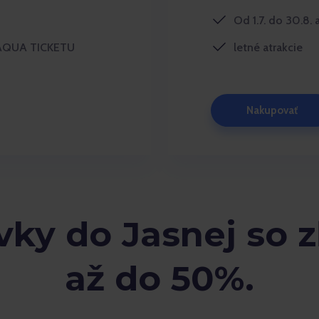
Od 1.7. do 30.8.
 AQUA TICKETU
letné atrakcie
Nakupovať
ky do Jasnej so 
až do 50%.