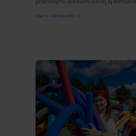
priaznivými účinkami slanej aj termáln
Viac o Tatralandii