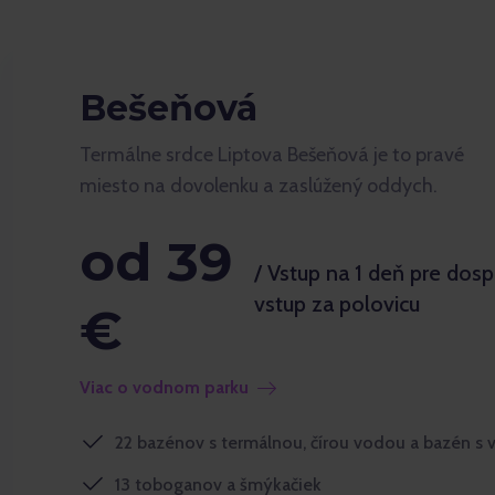
Bešeňová
Termálne srdce Liptova Bešeňová je to pravé
miesto na dovolenku a zaslúžený oddych.
od 39
/ Vstup na 1 deň pre dosp
vstup za polovicu
€
Viac o vodnom parku
22 bazénov s termálnou, čírou vodou a bazén s 
13 toboganov a šmýkačiek