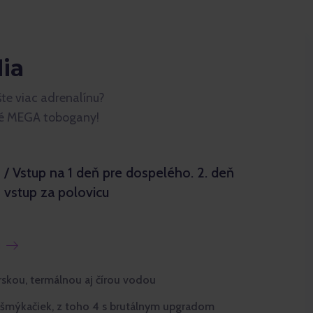
dia
šte viac adrenalínu?
vé MEGA tobogany!
/ Vstup na 1 deň pre dospelého. 2. deň
vstup za polovicu
u
skou, termálnou aj čírou vodou
šmýkačiek, z toho 4 s brutálnym upgradom