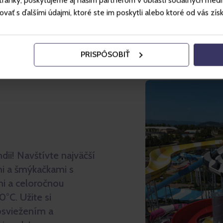
ánky, poskytujeme aj našim partnerom v oblasti sociálnych médií, 
ť s ďalšími údajmi, ktoré ste im poskytli alebo ktoré od vás získal
PRISPÔSOBIŤ
ii! Navštívte najväčší
i a šmýkačkami s
mi a celoročnou
0°C. Užite si
osviežením a