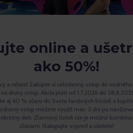
te online a ušetr
ako 50%!
avy a relaxu! Zakúpte si celodenný vstup do vodného
u na druhý vstup. Akcia platí od 1.7.2026 do 28.8.202
te aj 40 % zľavu do Sveta farebných kociek a kupón
dnený vstup môžete využiť max. 3 dni po návšteve
onkrétny deň. Zľavnený lístok nie je možné kombinov
zľavami. Nakupujte vopred a ušetrite!