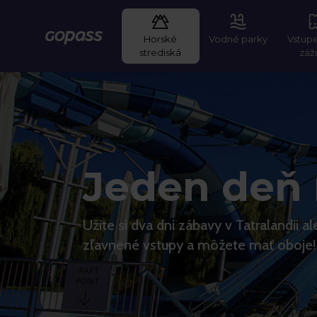
Horské
Vodné parky
Vstup
Gopass
strediská
záž
Jeden deň 
Užite si dva dni zábavy v Tatralandii a
zľavnené vstupy a môžete mať oboje!