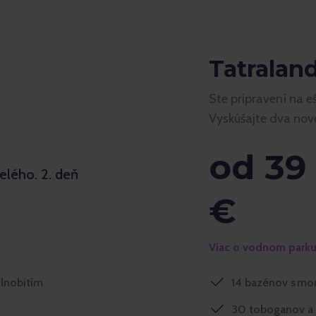
Tatralan
Ste pripravení na e
Vyskúšajte dva no
od 39
elého. 2. deň
€
Viac o vodnom park
vlnobitím
14 bazénov s mor
30 toboganov a 