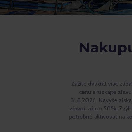
Nakupuj
Zažite dvakrát viac záb
cenu a získajte zľav
31.8.2026. Navyše získa
zľavou až do 50%. Zvýho
potrebné aktivovať na k