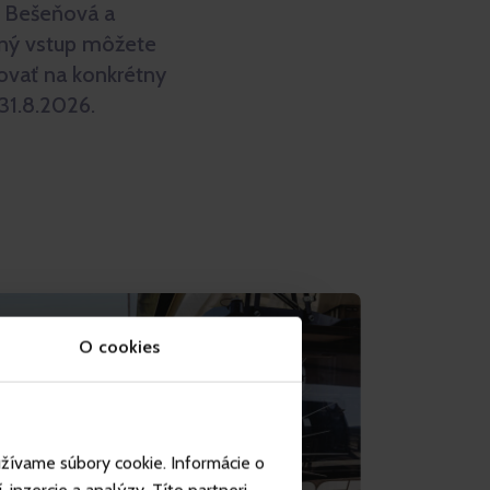
o Bešeňová a
ený vstup môžete
vovať na konkrétny
 31.8.2026.
O cookies
užívame súbory cookie. Informácie o