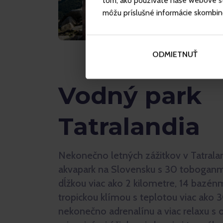
tom, ako používate naše webové str
môžu príslušné informácie skombinova
ODMIETNUŤ
Vodný park
Tatralandia
Nekonečno letných zážitkov v Tatraland
akvapark na Slovensku s 30 toboganm
dĺžkou viac ako 2 kilometre, 14 bazén
tropickou klímou s teplotou viac ako 3
nekonečno adrenalínu a viac relaxu s 