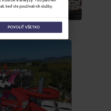
inzercie a analýzy. Títo partneri
i, keď ste používali ich služby.
POVOLIŤ VŠETKO