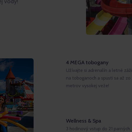
ej vody!
4 MEGA tobogany
Užívajte si adrenalín a letné záž
na toboganoch a spusti sa až zo 
metrov vysokej veže!
Wellness & Spa
3 hodinový vstup do 21 parných,