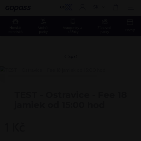
SK
Aktuální jazyk:
Gopass
Horské 
Vodné 
Vstupenky a 
Zábavné 
Hotely
strediská
parky
zážitky
parky
Späť
TEST - Ostravice - Fee 18
jamiek od 15:00 hod
1 Kč