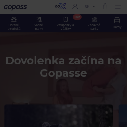
SK
Aktuální jazyk:
Gopass
NEW
Horské 
Vodné 
Vstupenky a 
Zábavné 
Hotely
strediská
parky
zážitky
parky
Dovolenka začína na
Gopasse