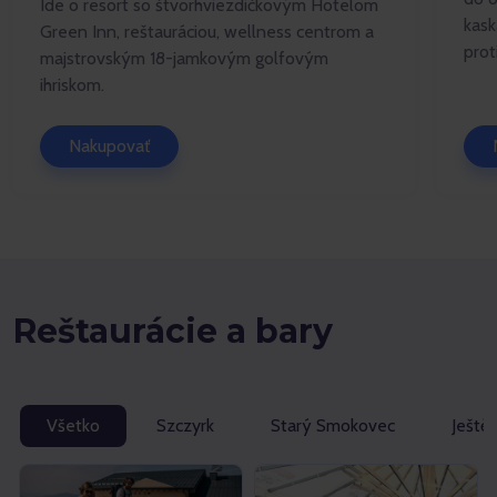
Ide o resort so štvorhviezdičkovým Hotelom
kask
Green Inn, reštauráciou, wellness centrom a
prot
majstrovským 18-jamkovým golfovým
ihriskom.
Nakupovať
Reštaurácie a bary
Všetko
Szczyrk
Starý Smokovec
Ještě