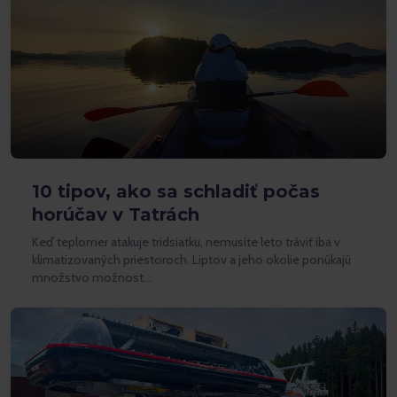
10 tipov, ako sa schladiť počas
horúčav v Tatrách
Keď teplomer atakuje tridsiatku, nemusíte leto tráviť iba v
klimatizovaných priestoroch. Liptov a jeho okolie ponúkajú
množstvo možnost…