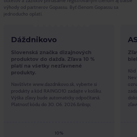
ticketov a zážitkov prinášame registrovaným členom aj ďalšie
výhody od partnerov Gopassu. Byť členom Gopassu sa
jednoducho oplatí.
Dáždnikovo
A
Slovenská značka dizajnových
Zľa
produktov do dažďa. Zľava 10 %
bie
platí na všetky nezľavnené
Kód 
produkty.
Nevz
Navštívte www.dazdnikovo.sk, vyberte si
ozn
produkty a kód RAINGO10 zadajte v košíku.
zada
Výška zľavy bude automaticky odpočítaná.
doko
Platnosť kódu do 30. 06. 2026.&nbsp;
zľav
10%