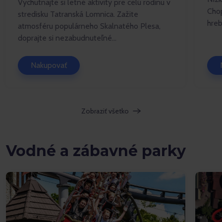
Vychutnajte si letné aktivity pre celú rodinu v
Chop
stredisku Tatranská Lomnica. Zažite
hreb
atmosféru populárneho Skalnatého Plesa,
doprajte si nezabudnuteľné...
Nakupovať
Zobraziť všetko
Vodné a zábavné parky