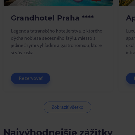
Grandhotel Praha ****
A
Legenda tatranského hotelierstva, z ktorého
Lux
dýcha noblesa secesného štýlu. Miesto s
apar
jedinečnými výhľadmi a gastronómiou, ktoré
okol
si vás získa.
infr
Rezervovať
Zobraziť všetko
Najvýhodnejšie zážitky