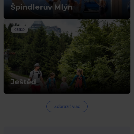
Špindlerův Mlýn
ČESKO
Ještěd
Zobraziť viac