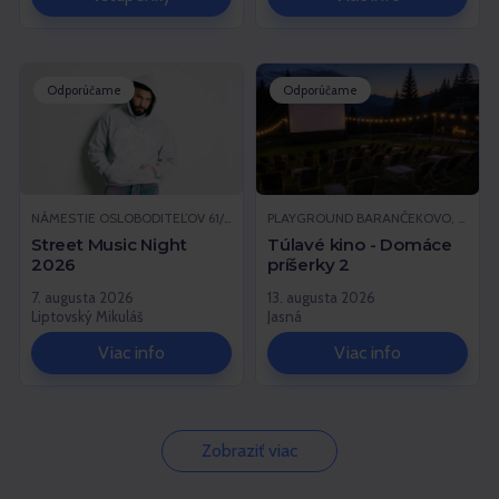
Odporúčame
Odporúčame
NÁMESTIE OSLOBODITEĽOV 61/1, LIPTOVSKÝ MIKULÁŠ
PLAYGROUND BARANČEKOVO, DEMÄNOVSKÁ DOLINA
Street Music Night
Túlavé kino - Domáce
2026
príšerky 2
7. augusta 2026
13. augusta 2026
Liptovský Mikuláš
Jasná
Viac info
Viac info
Zobraziť viac