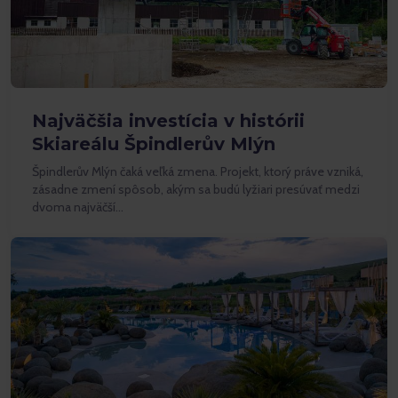
Najväčšia investícia v histórii
Skiareálu Špindlerův Mlýn
Špindlerův Mlýn čaká veľká zmena. Projekt, ktorý práve vzniká,
zásadne zmení spôsob, akým sa budú lyžiari presúvať medzi
dvoma najväčší…