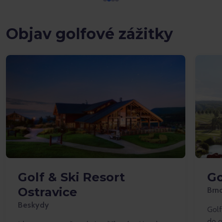
Objav golfové zážitky
Golf & Ski Resort
Go
Ostravice
Brn
Beskydy
Golf
do o