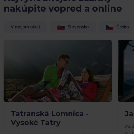
nakúpite vopred a online
V mojom okolí
Slovensko
Česko
Tatranská Lomnica -
Ja
Vysoké Tatry
Mode
Nízk