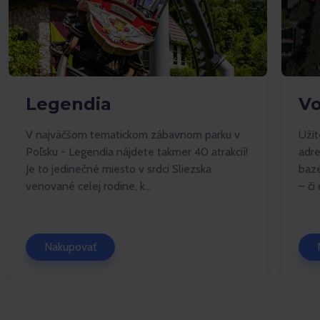
Legendia
Vo
V najväčšom tematickom zábavnom parku v
Užit
Poľsku - Legendia nájdete takmer 40 atrakcií!
adre
Je to jedinečné miesto v srdci Sliezska
bazé
venované celej rodine, k...
– či
Nakupovať