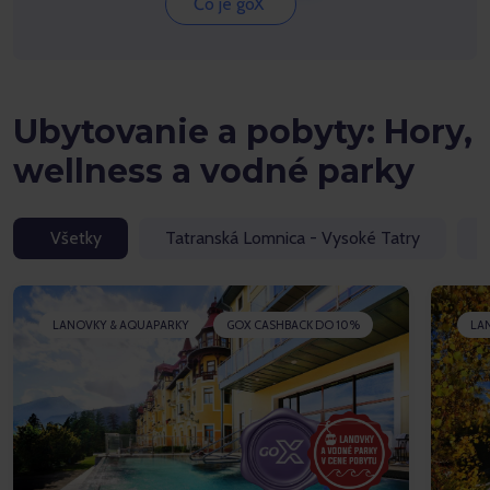
Čo je goX
Ubytovanie a pobyty: Hory,
wellness a vodné parky
Všetky
Tatranská Lomnica - Vysoké Tatry
LANOVKY & AQUAPARKY
GOX CASHBACK DO 10%
LA