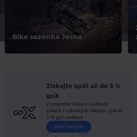
Bike sezónka Jasná
Získajte späť až do 5 %
goX
V programe Gopass Cashback
získate z vybraných nákupov späť až
5 % goX cashback
Zistiť stav goX