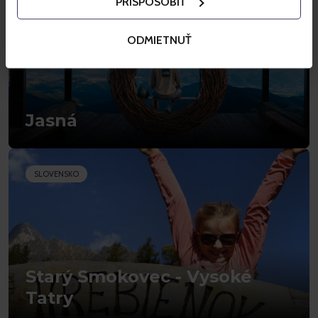
PRISPÔSOBIŤ
ODMIETNUŤ
Jasná
SLOVENSKO
Starý Smokovec - Vysoké
Tatry