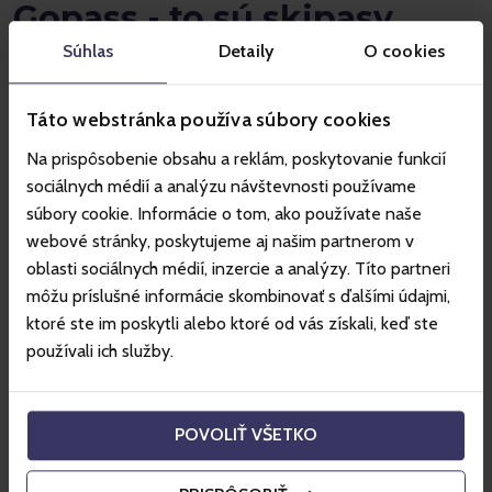
Gopass - to sú skipasy,
hotely a všetko okolo
Súhlas
Detaily
O cookies
Táto webstránka používa súbory cookies
Hory
Vodné parky
Zábava
Na prispôsobenie obsahu a reklám, poskytovanie funkcií
sociálnych médií a analýzu návštevnosti používame
súbory cookie. Informácie o tom, ako používate naše
SLOVENSKO
webové stránky, poskytujeme aj našim partnerom v
oblasti sociálnych médií, inzercie a analýzy. Títo partneri
môžu príslušné informácie skombinovať s ďalšími údajmi,
ktoré ste im poskytli alebo ktoré od vás získali, keď ste
používali ich služby.
Tatranská Lomnica - Vysoké
Tatry
POVOLIŤ VŠETKO
SLOVENSKO