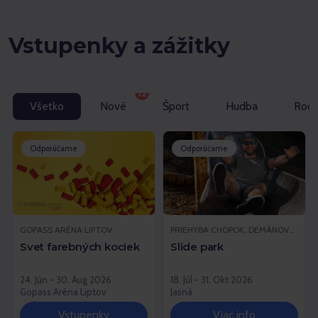
Vstupenky a zážitky
12
Všetko
Nové
Šport
Hudba
Rodi
Odporúčame
Odporúčame
GOPASS ARÉNA LIPTOV
PRIEHYBA CHOPOK, DEMÄNOVSKÁ DOLINA
Svet farebných kociek
Slide park
24. Jún - 30. Aug 2026
18. Júl - 31. Okt 2026
Gopass Aréna Liptov
Jasná
Vstupenky
Viac info