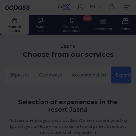
EN
Current language:
Gopass
NEW
Mountain 
Water 
Tickets and 
Amusement
Hotels
resorts
parks
experiences
Jasná
Choose from our services
Skipasses
Cableways
Accommodation
Experien
Selection of experiences in the
resort Jasná
Not sure where to go on your holiday? We have some interesting
tips that you will love – from romance to wild parties. Everybody
can choose what they prefer :)