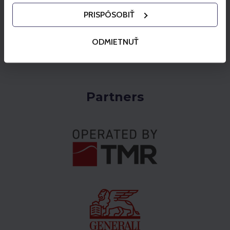
directly from the terrace at an altitude of over
2,000 meters.
PRISPÔSOBIŤ
View the offer
ODMIETNUŤ
Partners