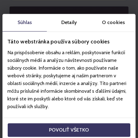
Súhlas
Detaily
O cookies
Táto webstránka používa súbory cookies
Na prispôsobenie obsahu a reklám, poskytovanie funkcií
sociálnych médií a analýzu návštevnosti používame
súbory cookie. Informácie o tom, ako používate naše
webové stránky, poskytujeme aj našim partnerom v
oblasti sociálnych médií, inzercie a analýzy. Títo partneri
môžu príslušné informácie skombinovať s ďalšími údajmi,
JASNÁ
ktoré ste im poskytli alebo ktoré od vás získali, keď ste
Magical Chopok
používali ich služby.
Relax at the iconic Rotunda Chopok, where you
can enjoy high-quality gastronomy with a
POVOLIŤ VŠETKO
breathtaking view and watch your children’s joy