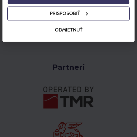
doprajete kvalitnú gastronómiu s výhľadom, a
sledujte radosť svojich detí priamo z terasy vo
PRISPÔSOBIŤ
výške viac ako 2000 metrov.
Pozri ponuku
ODMIETNUŤ
Partneri