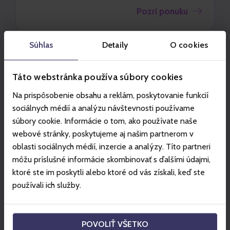
Pozri ponuku
Súhlas
Detaily
O cookies
Táto webstránka používa súbory cookies
Na prispôsobenie obsahu a reklám, poskytovanie funkcií
sociálnych médií a analýzu návštevnosti používame
súbory cookie. Informácie o tom, ako používate naše
webové stránky, poskytujeme aj našim partnerom v
oblasti sociálnych médií, inzercie a analýzy. Títo partneri
môžu príslušné informácie skombinovať s ďalšími údajmi,
ktoré ste im poskytli alebo ktoré od vás získali, keď ste
používali ich služby.
JASNÁ
Magický Chopok
Oddýchnite si v ikonickej Rotunda Chopok, kde si
POVOLIŤ VŠETKO