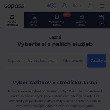
SK
Aktuální jazyk:
Gopass
NEW
Horské 
Vodné 
Vstupenky a 
Zábavné 
Hotely
strediská
parky
zážitky
parky
Jasná
Vyberte si z našich služieb
Skipasy
Výlety lanovkou
Ubytovanie
Zážitky a 
Výber zážitkov v stredisku Jasná
Neviete kam sa vybrať počas dovolenky? Máme tu pre vás hneď
niekoľko zaujímavých ponúk, ktoré vám zdvihnú náladu. Od
romantiky až po divoké párty. Každý si vyberie :) Nepodarilo sa
vám online zakúpiť vstup na vami zvolené podujatie?