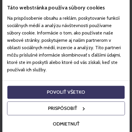
Táto webstránka používa súbory cookies
Milyen előnyökkel jár a Gopass tagság?
Na prispôsobenie obsahu a reklám, poskytovanie funkcií
sociálnych médií a analýzu návštevnosti používame
súbory cookie. Informácie o tom, ako používate naše
Nem találta meg azt
webové stránky, poskytujeme aj našim partnerom v
Leave a message and we will contact you as soon as
oblasti sociálnych médií, inzercie a analýzy. Títo partneri
possible.
môžu príslušné informácie skombinovať s ďalšími údajmi,
ktoré ste im poskytli alebo ktoré od vás získali, keď ste
Ugrás a kapcsolatokhoz
používali ich služby.
Nem teljesítettük az elvárásait?
File your complaint comfortably via our online form or
by using one of our methods.
POVOLIŤ VŠETKO
Tovább a reklamációkhoz
PRISPÔSOBIŤ
ODMIETNUŤ