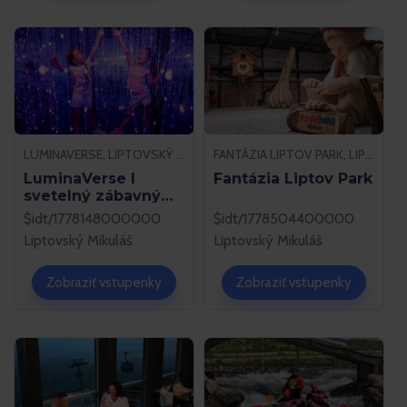
LUMINAVERSE, LIPTOVSKÝ MIKULÁŠ
FANTÁZIA LIPTOV PARK, LIPTOVSKÝ MIKULÁŠ
LuminaVerse I
Fantázia Liptov Park
svetelný zábavný
park
$idt/1778148000000
$idt/1778504400000
Liptovský Mikuláš
Liptovský Mikuláš
Zobraziť vstupenky
Zobraziť vstupenky