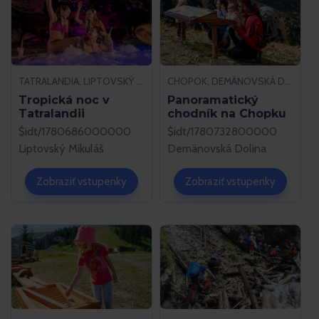
TATRALANDIA, LIPTOVSKÝ MIKULÁŠ
CHOPOK, DEMÄNOVSKÁ DOLINA
Tropická noc v
Panoramatický
Tatralandii
chodník na Chopku
$idt/1780686000000
$idt/1780732800000
Liptovský Mikuláš
Demänovská Dolina
Zobraziť vstupenky
Zobraziť vstupenky