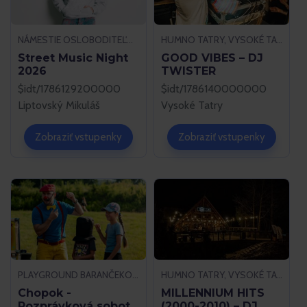
NÁMESTIE OSLOBODITEĽOV 61/1, LIPTOVSKÝ MIKULÁŠ
HUMNO TATRY, VYSOKÉ TATRY
Street Music Night
GOOD VIBES – DJ
2026
TWISTER
$idt/1786129200000
$idt/1786140000000
Liptovský Mikuláš
Vysoké Tatry
Zobraziť vstupenky
Zobraziť vstupenky
PLAYGROUND BARANČEKOVO, DEMÄNOVSKÁ DOLINA
HUMNO TATRY, VYSOKÉ TATRY
Chopok -
MILLENNIUM HITS
Rozprávková sobota
(2000-2010) – DJ