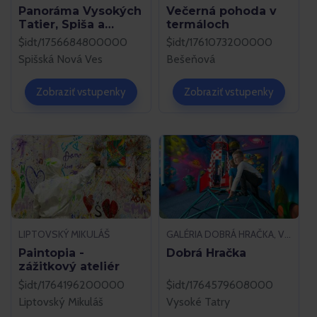
Panoráma Vysokých
Večerná pohoda v
Tatier, Spiša a
termáloch
okolia
$idt/1756684800000
$idt/1761073200000
Spišská Nová Ves
Bešeňová
Zobraziť vstupenky
Zobraziť vstupenky
LIPTOVSKÝ MIKULÁŠ
GALÉRIA DOBRÁ HRAČKA, VYSOKÉ TATRY
Paintopia -
Dobrá Hračka
zážitkový ateliér
$idt/1764196200000
$idt/1764579608000
Liptovský Mikuláš
Vysoké Tatry