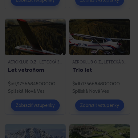
AEROKLUB O.Z., LETECKÁ 37, 052 01 SPIŠSKÁ NOVÁ VES
AEROKLUB O.Z., LETECKÁ 37, 052 01 SPIŠSKÁ NOVÁ VES
Let vetroňom
Trio let
$idt/1756684800000
$idt/1756684800000
Spišská Nová Ves
Spišská Nová Ves
Zobraziť vstupenky
Zobraziť vstupenky