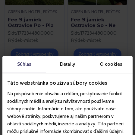
GREEN INN HOTEL, FRÝDEK-MÍSTEK
GREEN INN HOTEL, FRÝDEK-MÍSTEK
Fee 9 jamiek
Fee 9 jamiek
Ostravice Po - Pia
Ostravice So - Ne
$idt/1772344800000
$idt/1772344800000
Frýdek-Místek
Frýdek-Místek
Zobraziť vstupenky
Zobraziť vstupenky
Súhlas
Detaily
O cookies
Táto webstránka používa súbory cookies
Na prispôsobenie obsahu a reklám, poskytovanie funkcií
sociálnych médií a analýzu návštevnosti používame
súbory cookie. Informácie o tom, ako používate naše
GREEN INN HOTEL, FRÝDEK-MÍSTEK
GREEN INN HOTEL, FRÝDEK-MÍSTEK
webové stránky, poskytujeme aj našim partnerom v
Zapožičanie buggy
Zapožičanie buggy
oblasti sociálnych médií, inzercie a analýzy. Títo partneri
Ostravice Po - Ne -
Ostravice Po - Ne - 9
môžu príslušné informácie skombinovať s ďalšími údajmi,
18 jamiek
jamiek