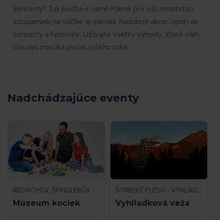
koncerty? Tak poďte s nami! Máme pre vás množstvo
vstupeniek na väčšie aj menšie hudobné akcie, open air
koncerty a festivaly. Užívajte všetky výhody, ktoré vám
Gopass ponúka počas celého roka.
Nadchádzajúce eventy
BEDŘICHOV, ŠPINDLERŮV MLÝN
ŠTRBSKÉ PLESO - VÝHLIADKA, VYSOKÉ TATRY
Múzeum kociek
Vyhliadková veža