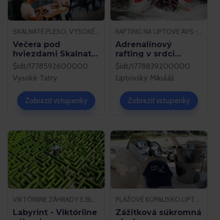
SKALNATÉ PLESO, VYSOKÉ TATRY
RAFTING NA LIPTOVE AVS - MUTTON.SK, LIPTOVSKÝ MIKULÁŠ
Večera pod
Adrenalínový
hviezdami Skalnaté
rafting v srdci
Pleso
Liptova
$idt/1778592600000
$idt/1778839200000
Vysoké Tatry
Liptovský Mikuláš
Zobraziť vstupenky
Zobraziť vstupenky
VIKTÓRIINE ZÁHRADY S BLUDISKOM ČERTOVA SKALA, STARÁ ĽUBOVŇA
PLÁŽOVÉ KÚPALISKO LIPTOVSKÝ TRNOVEC, LIPTOVSKÝ TRNOVEC
Labyrint - Viktóriine
Zážitková súkromná