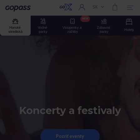
SK
Aktuální jazyk:
Gopass
NEW
Horské 
Vodné 
Vstupenky a 
Zábavné 
Hotely
strediská
parky
zážitky
parky
Koncerty a festivaly
Pozriť eventy