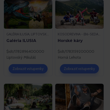
GALÉRIA ILUSIA, LIPTOVSKÝ MIKULÁŠ
KOSODREVINA - (B6-SEDAČKA), HORNÁ LEHOTA
Galéria ILUSIA
Horské káry
$idt/1782896400000
$idt/1783159200000
Liptovský Mikuláš
Horná Lehota
Zobraziť vstupenky
Zobraziť vstupenky