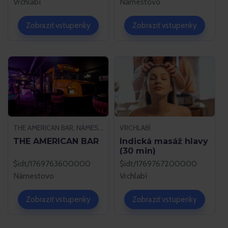
Vrchlabí
Námestovo
Zobraziť vstupenky
Zobraziť vstupenky
THE AMERICAN BAR, NÁMESTOVO
VRCHLABÍ
THE AMERICAN BAR
Indická masáž hlavy
(30 min)
$idt/1769763600000
$idt/1769767200000
Námestovo
Vrchlabí
Zobraziť vstupenky
Zobraziť vstupenky