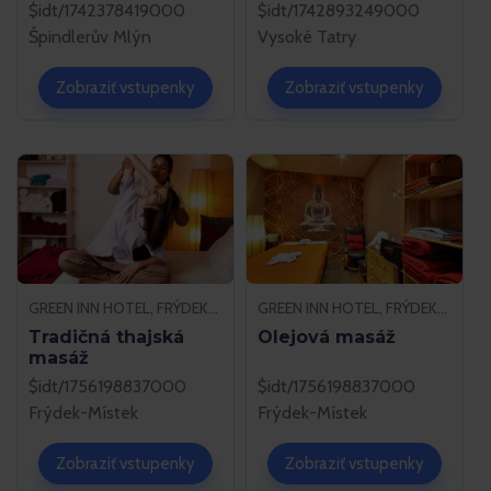
$idt/1742378419000
$idt/1742893249000
Špindlerův Mlýn
Vysoké Tatry
Zobraziť vstupenky
Zobraziť vstupenky
GREEN INN HOTEL, FRÝDEK-MÍSTEK
GREEN INN HOTEL, FRÝDEK-MÍSTEK
Tradičná thajská
Olejová masáž
masáž
$idt/1756198837000
$idt/1756198837000
Frýdek-Místek
Frýdek-Místek
Zobraziť vstupenky
Zobraziť vstupenky