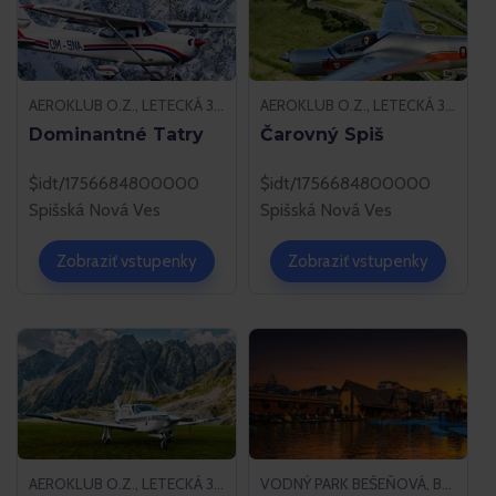
AEROKLUB O.Z., LETECKÁ 37, 052 01 SPIŠSKÁ NOVÁ VES
AEROKLUB O.Z., LETECKÁ 37, 052 01 SPIŠSKÁ NOVÁ VES
Dominantné Tatry
Čarovný Spiš
$idt/1756684800000
$idt/1756684800000
Spišská Nová Ves
Spišská Nová Ves
Zobraziť vstupenky
Zobraziť vstupenky
AEROKLUB O.Z., LETECKÁ 37, 052 01 SPIŠSKÁ NOVÁ VES
VODNÝ PARK BEŠEŇOVÁ, BEŠEŇOVÁ