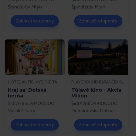
Špindlerův Mlýn
Špindlerův Mlýn
Zobraziť vstupenky
Zobraziť vstupenky
HOTEL AUTIS, VYSOKÉ TATRY
PLAYGROUND BARANČEKOVO, DEMÄNOVSKÁ DOLINA
Hraj sa! Detská
Túlavé kino - Akcia
herňa
Milión
$idt/1785578400000
$idt/1786049100000
Vysoké Tatry
Demänovská Dolina
Zobraziť vstupenky
Zobraziť vstupenky