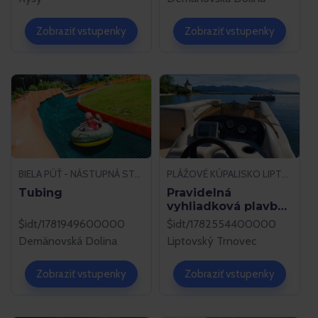
Zobraziť vstupenky
Zobraziť vstupenky
BIELA PÚŤ - NÁSTUPNÁ STANICA LANOVKY, DEMÄNOVSKÁ DOLINA
PLÁŽOVÉ KÚPALISKO LIPTOVSKÝ TRNOVEC, LIPTOVSKÝ TRNOVEC
Tubing
Pravidelná
vyhliadková plavba
po Liptovskej Mare
$idt/1781949600000
$idt/1782554400000
Demänovská Dolina
Liptovský Trnovec
Zobraziť vstupenky
Zobraziť vstupenky