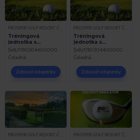
PROSPER GOLF RESORT ČELADNÁ
PROSPER GOLF RESORT ČELADNÁ
Tréningová
Tréningová
jednotka s
jednotka s
Gonzalom
Martinom Besedom
$idt/1780304400000
$idt/1780304400000
Sánchezom
Čeladná
Čeladná
Zobraziť vstupenky
Zobraziť vstupenky
PROSPER GOLF RESORT ČELADNÁ
PROSPER GOLF RESORT ČELADNÁ