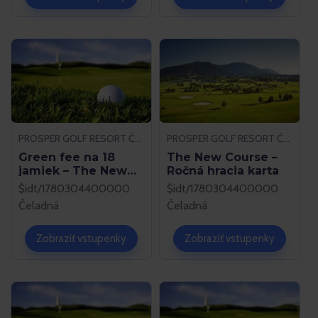
PROSPER GOLF RESORT ČELADNÁ
PROSPER GOLF RESORT ČELADNÁ
Green fee na 18
The New Course –
jamiek – The New
Ročná hracia karta
Course
$idt/1780304400000
$idt/1780304400000
Čeladná
Čeladná
Zobraziť vstupenky
Zobraziť vstupenky