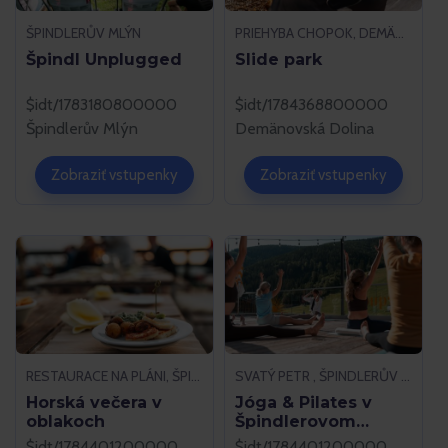
ŠPINDLERŮV MLÝN
PRIEHYBA CHOPOK, DEMÄNOVSKÁ DOLINA
Špindl Unplugged
Slide park
$idt/1783180800000
$idt/1784368800000
Špindlerův Mlýn
Demänovská Dolina
Zobraziť vstupenky
Zobraziť vstupenky
RESTAURACE NA PLÁNI, ŠPINDLERŮV MLÝN
SVATÝ PETR , ŠPINDLERŮV MLÝN
Horská večera v
Jóga & Pilates v
oblakoch
Špindlerovom
Mlyne
$idt/1784401200000
$idt/1784401200000