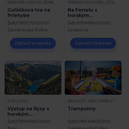
PRIEHYBA CHOPOK, DEMÄNOVSKÁ DOLINA
FERRATA HZS KYSEĽ, LETANOVCE
Guľôčková hra na
Na Ferratu s
Priehybe
horským
sprievodcom
$idt/1781337600000
$idt/1781499600000
Demänovská Dolina
Letanovce
Zobraziť vstupenky
Zobraziť vstupenky
RYSY, RYSY
BIELA PÚŤ - NÁSTUPNÁ STANICA LANOVKY, DEMÄNOVSKÁ DOLINA
Výstup na Rysy s
Trampolíny
horským
sprievodcom
$idt/1781499600000
$idt/1781949600000
Rysy
Demänovská Dolina