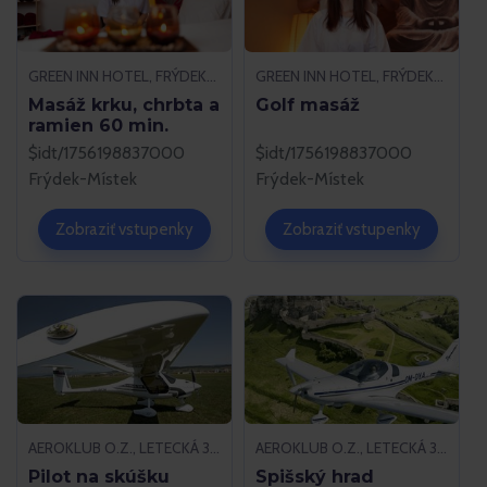
GREEN INN HOTEL, FRÝDEK-MÍSTEK
GREEN INN HOTEL, FRÝDEK-MÍSTEK
Masáž krku, chrbta a
Golf masáž
ramien 60 min.
$idt/1756198837000
$idt/1756198837000
Frýdek-Místek
Frýdek-Místek
Zobraziť vstupenky
Zobraziť vstupenky
AEROKLUB O.Z., LETECKÁ 37, 052 01 SPIŠSKÁ NOVÁ VES
AEROKLUB O.Z., LETECKÁ 37, 052 01 SPIŠSKÁ NOVÁ VES
Pilot na skúšku
Spišský hrad