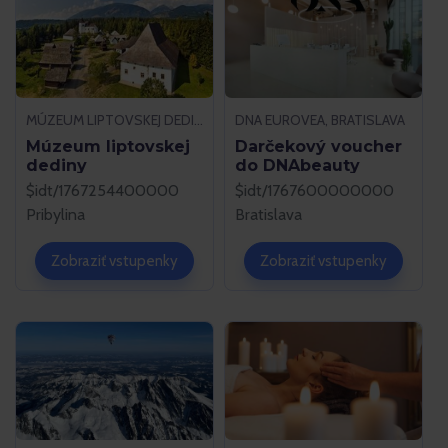
MÚZEUM LIPTOVSKEJ DEDINY, PRIBYLINA
DNA EUROVEA, BRATISLAVA
Múzeum liptovskej
Darčekový voucher
dediny
do DNAbeauty
$idt/1767254400000
$idt/1767600000000
Pribylina
Bratislava
Zobraziť vstupenky
Zobraziť vstupenky