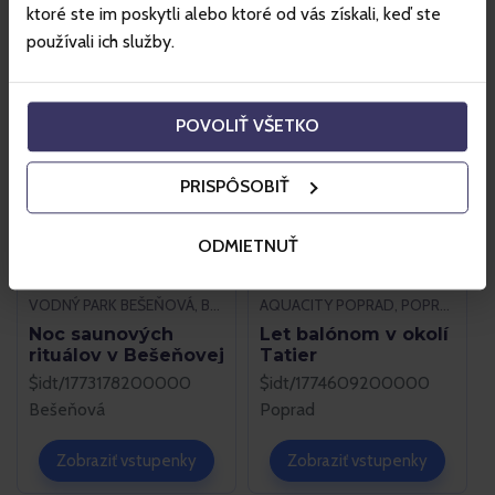
$idt/1772344800000
$idt/1772344800000
ktoré ste im poskytli alebo ktoré od vás získali, keď ste
Frýdek-Místek
Frýdek-Místek
používali ich služby.
Zobraziť vstupenky
Zobraziť vstupenky
POVOLIŤ VŠETKO
PRISPÔSOBIŤ
ODMIETNUŤ
VODNÝ PARK BEŠEŇOVÁ, BEŠEŇOVÁ
AQUACITY POPRAD, POPRAD
Noc saunových
Let balónom v okolí
rituálov v Bešeňovej
Tatier
$idt/1773178200000
$idt/1774609200000
Bešeňová
Poprad
Zobraziť vstupenky
Zobraziť vstupenky