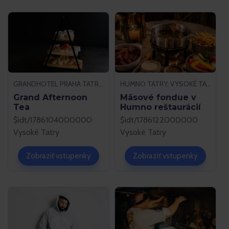
GRANDHOTEL PRAHA TATRANSKÁ LOMNICA, VYSOKÉ TATRY
HUMNO TATRY, VYSOKÉ TATRY
Grand Afternoon
Mäsové fondue v
Tea
Humno reštaurácií
$idt/1786104000000
$idt/1786122000000
Vysoké Tatry
Vysoké Tatry
Zobraziť vstupenky
Zobraziť vstupenky