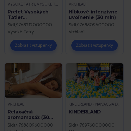
VYSOKÉ TATRY, VYSOKÉ TATRY
VRCHLABÍ
Prelet Vysokých
Hĺbkové intenzívne
Tatier
uvoľnenie (30 min)
teplovzdušným
$idt/1768212000000
$idt/1768809600000
balónom
Vysoké Tatry
Vrchlabí
Zobraziť vstupenky
Zobraziť vstupenky
VRCHLABÍ
KINDERLAND - NAJVÄČŠIA DETSKÁ IZBA, NÁMESTOVO
Relaxačná
KINDERLAND
aromamasáž (30
min)
$idt/1768809600000
$idt/1769760000000