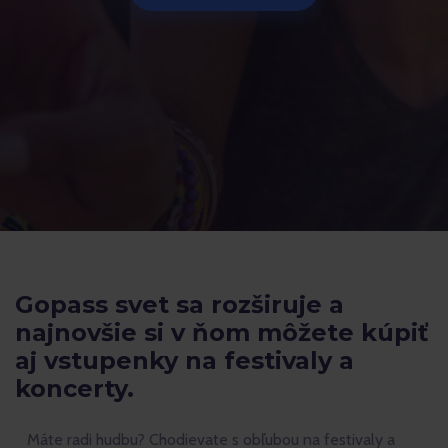
Gopass svet sa rozširuje a
najnovšie si v ňom môžete kúpiť
aj vstupenky na festivaly a
koncerty.
Máte radi hudbu? Chodievate s obľubou na festivaly a