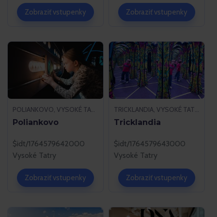
Zobraziť vstupenky
Zobraziť vstupenky
POLIANKOVO, VYSOKÉ TATRY
TRICKLANDIA, VYSOKÉ TATRY
Poliankovo
Tricklandia
$idt/1764579642000
$idt/1764579643000
Vysoké Tatry
Vysoké Tatry
Zobraziť vstupenky
Zobraziť vstupenky