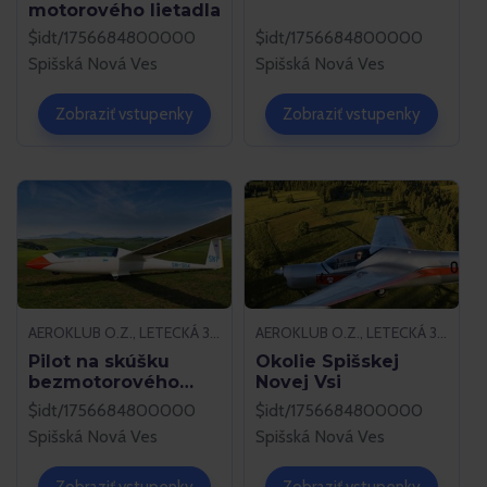
motorového lietadla
$idt/1756684800000
$idt/1756684800000
Spišská Nová Ves
Spišská Nová Ves
Zobraziť vstupenky
Zobraziť vstupenky
AEROKLUB O.Z., LETECKÁ 37, 052 01 SPIŠSKÁ NOVÁ VES
AEROKLUB O.Z., LETECKÁ 37, 052 01 SPIŠSKÁ NOVÁ VES
Pilot na skúšku
Okolie Spišskej
bezmotorového
Novej Vsi
lietadla
$idt/1756684800000
$idt/1756684800000
Spišská Nová Ves
Spišská Nová Ves
Zobraziť vstupenky
Zobraziť vstupenky