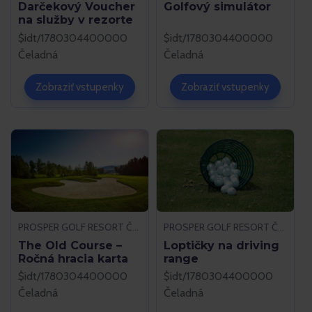
Darčekový Voucher
Golfový simulátor
na služby v rezorte
$idt/1780304400000
$idt/1780304400000
Čeladná
Čeladná
Zobraziť vstupenky
Zobraziť vstupenky
PROSPER GOLF RESORT ČELADNÁ
PROSPER GOLF RESORT ČELADNÁ
The Old Course –
Loptičky na driving
Ročná hracia karta
range
$idt/1780304400000
$idt/1780304400000
Čeladná
Čeladná