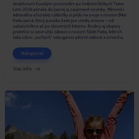
atraktívnym horským prostredím po hrebeni Nízkych Tatier.
Leto 2026 prináša do Jasnej aj zaujímavé novinky. Milovníci
adrenalínu a horskej cyklistiky si prídu na svoje v novom Bike
Parku Jasná, ktorý ponúka trate pre všetky úrovne – od
začiatočníkov až po skúsených bikerov. Rodiny aj skupiny
priateľov si zase užijú zábavu v novom Slide Parku, kde ich
čaká súbor „suchých“ toboganov plných radosti a smiechu.
Nakupovať
Viac info