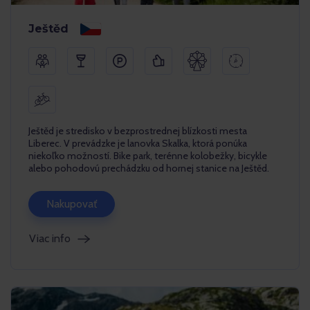
Ještěd
Ještěd je stredisko v bezprostrednej blízkosti mesta
Liberec. V prevádzke je lanovka Skalka, ktorá ponúka
niekoľko možností. Bike park, terénne kolobežky, bicykle
alebo pohodovú prechádzku od hornej stanice na Ještěd.
Nakupovať
Viac info