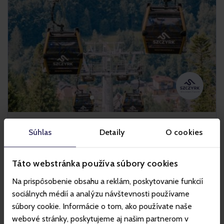
Szczyrk
Súhlas
Detaily
O cookies
Táto webstránka používa súbory cookies
Horské stredisko Szczyrk je jedno z najväčších lyžiarskych a
Na prispôsobenie obsahu a reklám, poskytovanie funkcií
cyklistických stredísk v Poľsku. Letná ponuka strediska
zahŕňa Szczyrk Bike Park by Trek s enduro traťami a je
sociálnych médií a analýzu návštevnosti používame
ideálnym miestom pre rodinné horské túry a relax. Turistov
súbory cookie. Informácie o tom, ako používate naše
a cyklistov prepravujú pohodlné vleky: 10-miestna
webové stránky, poskytujeme aj našim partnerom v
kabínková lanovka a vyhliadková sedačková lanovka. V zime