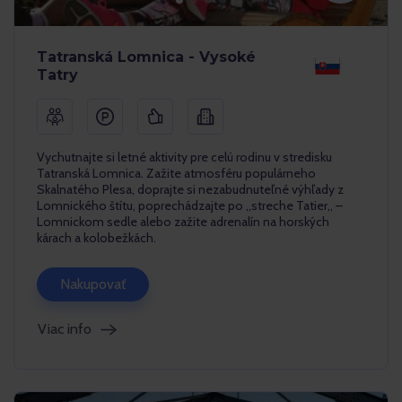
Tatranská Lomnica - Vysoké
Tatry
Vychutnajte si letné aktivity pre celú rodinu v stredisku
Tatranská Lomnica. Zažite atmosféru populárneho
Skalnatého Plesa, doprajte si nezabudnuteľné výhľady z
Lomnického štítu, poprechádzajte po ,,streche Tatier,, –
Lomnickom sedle alebo zažite adrenalín na horských
kárach a kolobežkách.
Nakupovať
Viac info