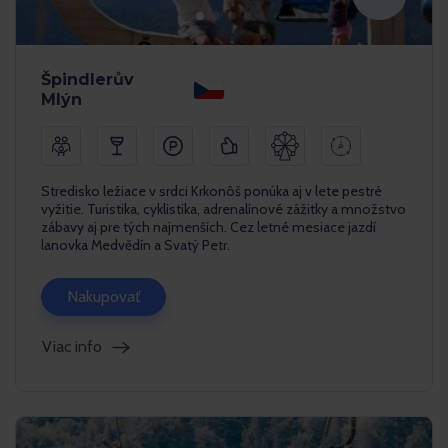
Špindlerův
Mlýn
Stredisko ležiace v srdci Krkonôš ponúka aj v lete pestré
vyžitie. Turistika, cyklistika, adrenalínové zážitky a množstvo
zábavy aj pre tých najmenších. Cez letné mesiace jazdí
lanovka Medvědín a Svatý Petr.
Nakupovať
Viac info