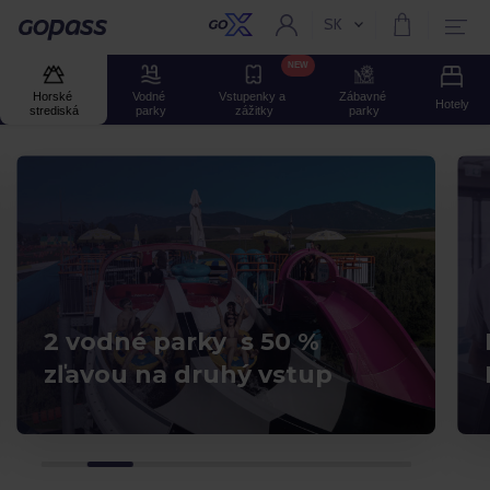
SK
Aktuální jazyk:
Gopass
NEW
Horské 
Vodné 
Vstupenky a 
Zábavné 
Hotely
strediská
parky
zážitky
parky
2 vodné parky s 50 %
zľavou na druhý vstup