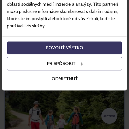
ponúka viac ako 24 kilometrov rozmanitých lyžiarskych tratí
oblasti sociálnych médií, inzercie a analýzy. Títo partneri
a moderné lanovky pre lyžiarov a snowboardistov.
môžu príslušné informácie skombinovať s ďalšími údajmi,
ktoré ste im poskytli alebo ktoré od vás získali, keď ste
Nakupovať
používali ich služby.
Viac info
POVOLIŤ VŠETKO
PRISPÔSOBIŤ
ODMIETNUŤ