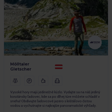
Mölltaler
Gletscher
Vysoké hory majú jedinečné kúzlo. Vydajte sa na náš jediný
korutánsky ľadovec, kde sa po dlhej túre môžete schladiť v
snehu! Obdivujte ľadovcové jazero s krištáľovo čistou
vodou a vychutnajte si najkrajšie panoramatické výhľady.