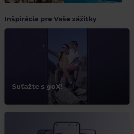
Inšpirácia pre Vaše zážitky
Suťažte s goX!