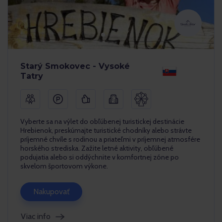
Starý Smokovec - Vysoké
Tatry
Vyberte sa na výlet do obľúbenej turistickej destinácie
Hrebienok, preskúmajte turistické chodníky alebo strávte
príjemné chvíle s rodinou a priateľmi v príjemnej atmosfére
horského strediska. Zažite letné aktivity, obľúbené
podujatia alebo si oddýchnite v komfortnej zóne po
skvelom športovom výkone.
Nakupovať
Viac info