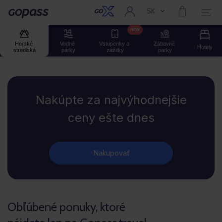
SK
Aktuální jazyk:
Gopass
NEW
Horské 
Vodné 
Vstupenky a 
Zábavné 
Hotely
strediská
parky
zážitky
parky
Gopass
Nakúpte za najvýhodnejšie
ceny ešte dnes
Nakupovať
Obľúbené ponuky, ktoré