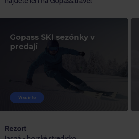
nájdete len na Gopass.travel
Gopass SKI sezónky v
predaji
Viac info
Rezort
Jasná - horské stredisko