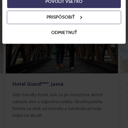
POVOLIŤ VŠETKO
PRISPÔSOBIŤ
ODMIETNUŤ
Hotel Grand****, Jasná
Kids friendly hotel, kde sa pri množstve aktivít
zabavia deti a odpočinú rodičia. Skvelá poloha
hotela na skok od lanovky a tatranskú prírodu
máte na dosah.