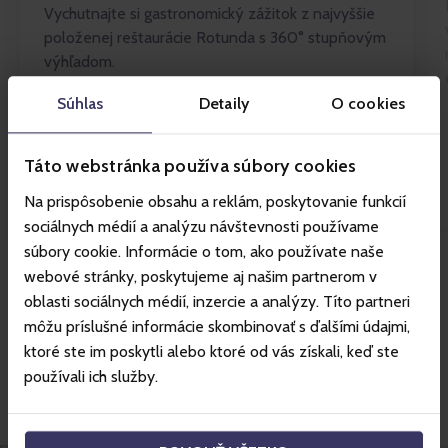
Vychutnajte si gastronomický zážitok z najvyššie
položenej reštaurácie Rotunda s 360° stupňovým
výhľadom.
Urobte si prestávku a pred nástupom na lanovku
Súhlas
Detaily
O cookies
Funitel sa zastavte vo Funibare, v lokalite
Priehyba. Okrem občertvenia vás čakajú výhľady
Táto webstránka používa súbory cookies
na okolie a ovečka Valaška.
Na prispôsobenie obsahu a reklám, poskytovanie funkcií
sociálnych médií a analýzu návštevnosti používame
súbory cookie. Informácie o tom, ako používate naše
Viac o stredisku
webové stránky, poskytujeme aj našim partnerom v
oblasti sociálnych médií, inzercie a analýzy. Títo partneri
môžu príslušné informácie skombinovať s ďalšími údajmi,
Skvelé ceny hotelov s
ktoré ste im poskytli alebo ktoré od vás získali, keď ste
používali ich služby.
Gopassom.