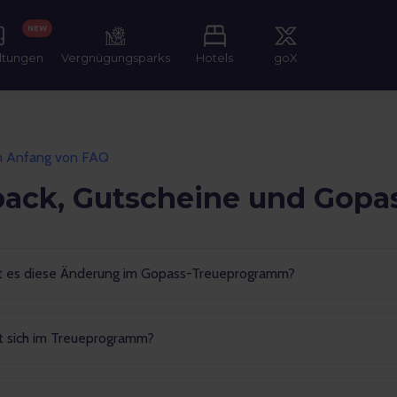
NEW
ltungen
Vergnügungsparks
Hotels
goX
m Anfang von FAQ
ack, Gutscheine und Gopa
t es diese Änderung im Gopass-Treueprogramm?
t sich im Treueprogramm?