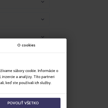
O cookies
užívame súbory cookie. Informácie o
inzercie a analýzy. Títo partneri
i, keď ste používali ich služby.
POVOLIŤ VŠETKO