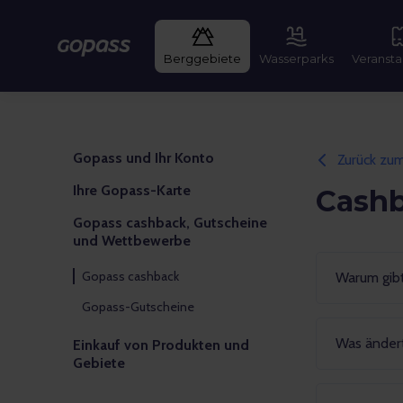
Gopass
Berggebiete
Wasserparks
Veransta
Gopass und Ihr Konto
Zurück zu
Ihre Gopass-Karte
Cashb
Gopass cashback, Gutscheine
und Wettbewerbe
Gopass cashback
Warum gib
Gopass-Gutscheine
Was änder
Einkauf von Produkten und
Gebiete