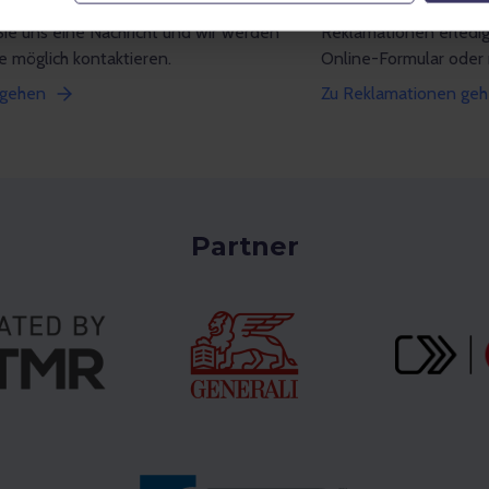
funden, was Sie gesucht haben?
Haben wir Ihre Erwart
Sie uns eine Nachricht und wir werden
Reklamationen erledi
e möglich kontaktieren.
Online-Formular oder
 gehen
Zu Reklamationen ge
Partner