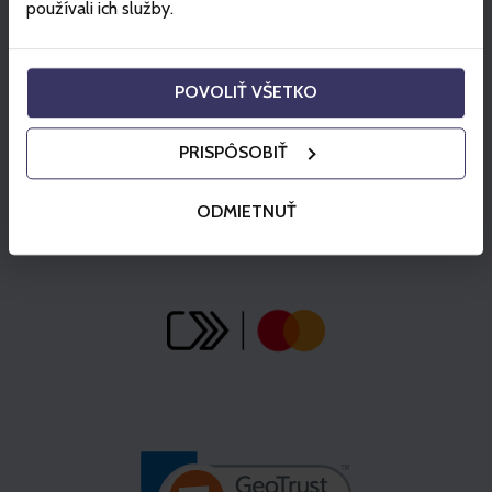
používali ich služby.
POVOLIŤ VŠETKO
PRISPÔSOBIŤ
ODMIETNUŤ