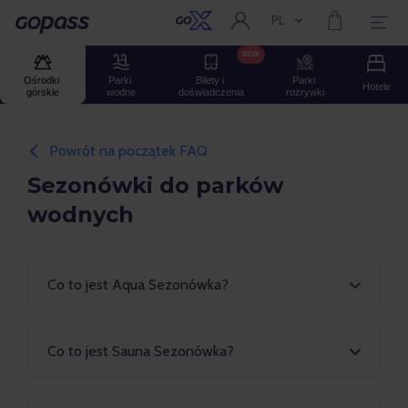
PL
Aktualny język:
Gopass
NEW
Ośrodki 
Parki 
Bilety i 
Parki 
Hotele
górskie
wodne
doświadczenia
rozrywki
Powrót na początek FAQ
Sezonówki do parków
wodnych
Co to jest Aqua Sezonówka?
Co to jest Sauna Sezonówka?