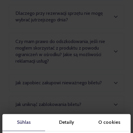
Dlaczego przy rezerwacji sprzętu nie mogę
wybrać jutrzejszego dnia?
Czy mam prawo do odszkodowania, jeśli nie
mogłem skorzystać z produktu z powodu
ograniczeń w ośrodku? Jakie są możliwości
reklamacji usług?
Jak zapobiec zakupowi nieważnego biletu?
Jak uniknąć zablokowania biletu?
Súhlas
Detaily
O cookies
Czy mogę zarezerwować sobie miejsce
parkingowe w ośrodku przez sklep