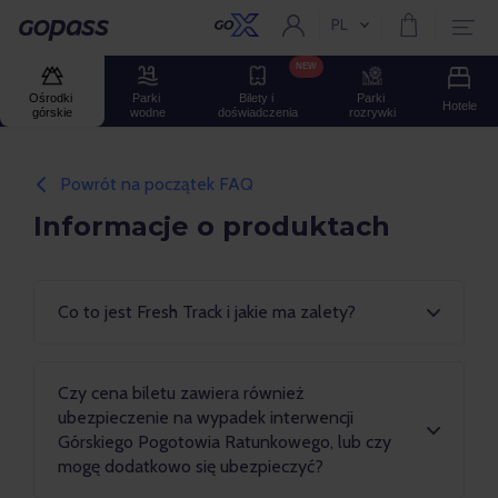
PL
Aktualny język:
Gopass
NEW
Ośrodki 
Parki 
Bilety i 
Parki 
Hotele
górskie
wodne
doświadczenia
rozrywki
Powrót na początek FAQ
Informacje o produktach
Co to jest Fresh Track i jakie ma zalety?
Czy cena biletu zawiera również
ubezpieczenie na wypadek interwencji
Górskiego Pogotowia Ratunkowego, lub czy
mogę dodatkowo się ubezpieczyć?