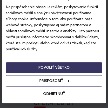
Na prispôsobenie obsahu a reklám, poskytovanie funkcií
Nenašli ste to, čo ste hľadali?
sociálnych médií a analýzu návštevnosti používame
Zanechajte nám správu a my vás budeme kontaktovať,
súbory cookie. Informácie o tom, ako používate naše
hneď ako to bude možné.
webové stránky, poskytujeme aj našim partnerom v
Prejsť ku kontaktom
oblasti sociálnych médií, inzercie a analýzy. Títo partneri
môžu príslušné informácie skombinovať s ďalšími údajmi,
Nenaplnili sme očakávania?
ktoré ste im poskytli alebo ktoré od vás získali, keď ste
Reklamáciu vybavíte pohodlne cez náš online formulár
používali ich služby.
alebo jednou z ďalších metód.
Prejsť na reklamácie
POVOLIŤ VŠETKO
PRISPÔSOBIŤ
Partneri
ODMIETNUŤ