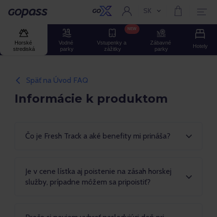
SK
Aktuální jazyk:
Gopass
NEW
Horské 
Vodné 
Vstupenky a 
Zábavné 
Hotely
strediská
parky
zážitky
parky
Späť na Úvod FAQ
Informácie k produktom
Čo je Fresh Track a aké benefity mi prináša?
Je v cene lístka aj poistenie na zásah horskej
služby, prípadne môžem sa pripoistiť?