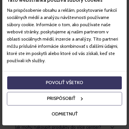
Táto webstránka používa súbory cookies
počet osob?
Na prispôsobenie obsahu a reklám, poskytovanie funkcií
sociálnych médií a analýzu návštevnosti používame
Jaké údaje budu mít po platbě na faktuře?
súbory cookie. Informácie o tom, ako používate naše
webové stránky, poskytujeme aj našim partnerom v
oblasti sociálnych médií, inzercie a analýzy. Títo partneri
Platí se za stornování produktu nějaký
môžu príslušné informácie skombinovať s ďalšími údajmi,
poplatek?
ktoré ste im poskytli alebo ktoré od vás získali, keď ste
používali ich služby.
Jak se na Gopasse využívá kredit?
POVOLIŤ VŠETKO
Proč mi z košíku zmizeli vybrané produkty?
PRISPÔSOBIŤ
Resp. Kolik času mám na dokončení nákupu
na Gopasse?
ODMIETNUŤ
Jak mohu nakoupit produkty do více center?