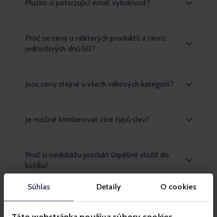
Musím si potvrzující email vytisknout?
Proč se ceny u některých produktů v rámci
jednotlivých dnů liší?
Jsou ceny stejné u všech věkových kategorií?
Je možné kombinovat více typů slev?
Proč si nedokážu produkt úspěšně vložit do
košíku?
Súhlas
Detaily
O cookies
Proč při nákupu lístku na Lomnický štít
nedokážu zvolit požadovaný čas, respektive