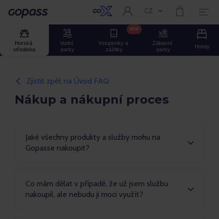
CZ
Aktuální jazyk:
GOPASS
NEW
Horská 
Vodní 
Vstupenky a 
Zábavní 
Hotely
střediska
parky
zážitky
parky
Zjistit zpět na Úvod FAQ
Nákup a nákupní proces
Jaké všechny produkty a služby mohu na
Gopasse nakoupit?
Co mám dělat v případě, že už jsem službu
nakoupil, ale nebudu ji moci využít?